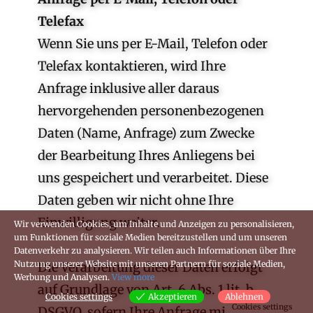
Telefax
Wenn Sie uns per E-Mail, Telefon oder
Telefax kontaktieren, wird Ihre
Anfrage inklusive aller daraus
hervorgehenden personenbezogenen
Daten (Name, Anfrage) zum Zwecke
der Bearbeitung Ihres Anliegens bei
uns gespeichert und verarbeitet. Diese
Daten geben wir nicht ohne Ihre
Einwilligung weiter.
Wir verwenden Cookies, um Inhalte und Anzeigen zu personalisieren,
um Funktionen für soziale Medien bereitzustellen und um unseren
Datenverkehr zu analysieren. Wir teilen auch Informationen über Ihre
Nutzung unserer Website mit unseren Partnern für soziale Medien,
Die Verarbeitung dieser Daten erfolgt
Werbung und Analysen.
View more
auf Grundlage von Art. 6 Abs. 1 lit. b
Cookies settings
Akzeptieren
Ablehnen
Cookies settings
DSGVO, sofern Ihre Anfrage mit der